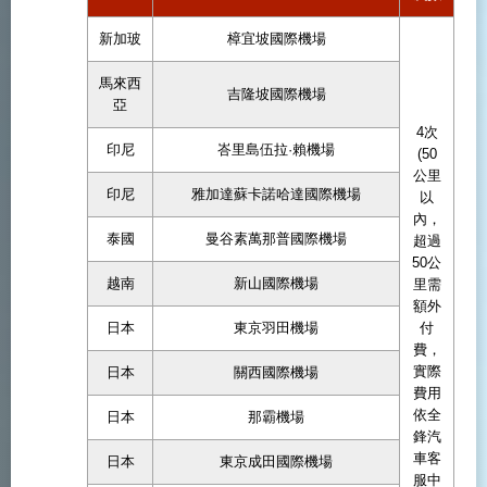
新加玻
樟宜坡國際機場
馬來西
吉隆坡國際機場
亞
4次
印尼
峇里島伍拉·賴機場
(50
公里
印尼
雅加達蘇卡諾哈達國際機場
以
內，
泰國
曼谷素萬那普國際機場
超過
50公
越南
新山國際機場
里需
額外
日本
東京羽田機場
付
費，
實際
日本
關西國際機場
費用
依全
日本
那霸機場
鋒汽
車客
日本
東京成田國際機場
服中